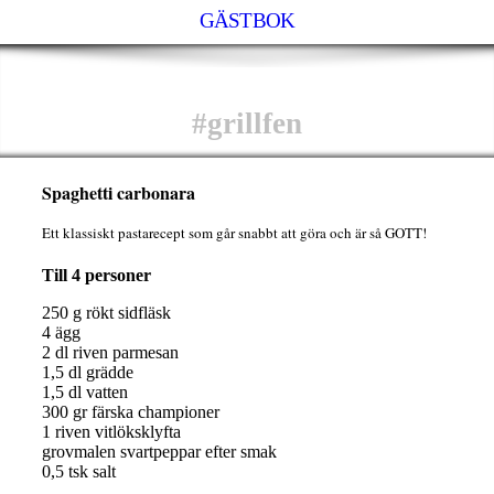
GÄSTBOK
#grillfen
Spaghetti carbonara
Ett klassiskt pastarecept som går snabbt att göra och är så GOTT!
Till 4 personer
250 g rökt sidfläsk
4 ägg
2 dl riven parmesan
1,5 dl grädde
1,5 dl vatten
300 gr färska championer
1 riven vitlöksklyfta
grovmalen svartpeppar efter smak
0,5 tsk salt