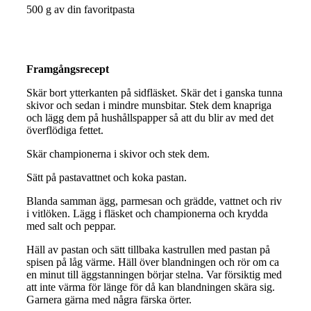
500 g av din favoritpasta
Framgångsrecept
Skär bort ytterkanten på sidfläsket. Skär det i ganska tunna
skivor och sedan i mindre munsbitar. Stek dem knapriga
och lägg dem på hushållspapper så att du blir av med det
överflödiga fettet.
Skär championerna i skivor och stek dem.
Sätt på pastavattnet och koka pastan.
Blanda samman ägg, parmesan och grädde, vattnet och riv
i vitlöken. Lägg i fläsket och championerna och krydda
med salt och peppar.
Häll av pastan och sätt tillbaka kastrullen med pastan på
spisen på låg värme. Häll över blandningen och rör om ca
en minut till äggstanningen börjar stelna. Var försiktig med
att inte värma för länge för då kan blandningen skära sig.
Garnera gärna med några färska örter.