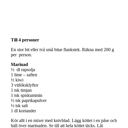
Till 4 personer
En stor bit eller två små bitar flankstek. Räkna med 200 g
per person.
Marinad
½ dl rapsolja
1 lime – saften
½ kiwi
3 vitlöksklyftor
1 tsk timjan
1 tsk spiskummin
½ tsk paprikapulver
½ tsk salt
1 dl koriander
Kör allt i en mixer med knivblad. Lägg köttet i en påse och
häll över marinaden. Se till att hela köttet täcks. Låt