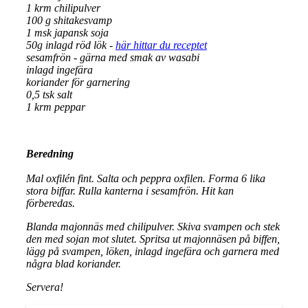
1 krm chilipulver
100 g shitakesvamp
1 msk japansk soja
50g inlagd röd lök -
här hittar du receptet
sesamfrön - gärna med smak av wasabi
inlagd ingefära
koriander för garnering
0,5 tsk salt
1 krm peppar
Beredning
Mal oxfilén fint. Salta och peppra oxfilen. Forma 6 lika
stora biffar. Rulla kanterna i sesamfrön. Hit kan
förberedas.
Blanda majonnäs med chilipulver. Skiva svampen och stek
den med sojan mot slutet. Spritsa ut majonnäsen på biffen,
lägg på svampen, löken, inlagd ingefära och garnera med
några blad koriander.
Servera!